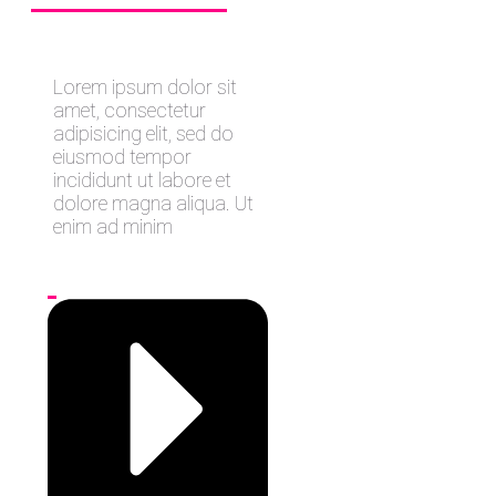
Lorem ipsum dolor sit
amet, consectetur
adipisicing elit, sed do
eiusmod tempor
incididunt ut labore et
dolore magna aliqua. Ut
enim ad minim