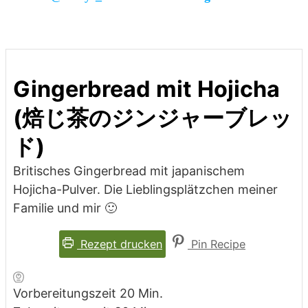
Gingerbread mit Hojicha
(焙じ茶のジンジャーブレッ
ド)
Britisches Gingerbread mit japanischem
Hojicha-Pulver. Die Lieblingsplätzchen meiner
Familie und mir 🙂
Rezept drucken
Pin Recipe
Minuten
Vorbereitungszeit
20
Min.